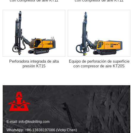
con compresor de aire KT11
con compresor de aire KT12
Perforadora integrada de alta
Equipo de perforación de superficie
presión KT15
con compresor de aire KT20S
E-mail:
info@ksdrillrig.com
WhatsApp:
+86-13838197086 (Vicky Chen)