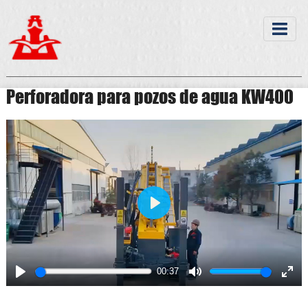
Perforadora para pozos de agua KW400
Play
00:37
Play
Mute
Ente
full