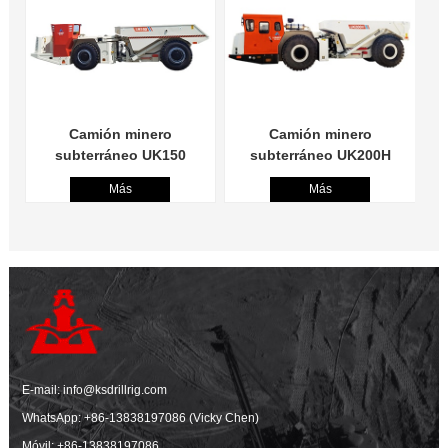
Camión minero
Camión minero
subterráneo UK150
subterráneo UK200H
Más
Más
E-mail:
info@ksdrillrig.com
WhatsApp:
+86-13838197086 (Vicky Chen)
Móvil:
+86-13838197086