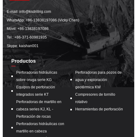
E-mail:
info@ksdrillrig.com
WhatsApp:
+86-13838197086 (Vicky Chen)
Móvil:
+86-13838197086
Tel.:
+86-371-60981935
Skype: kaishan001
Productos
Perforadoras hidráulicas
Perforadoras para pozos de
sobre oruga serie KG
agua y exploración
Equipos de perforación
geotérmica KW
integrados serie KT
Compresores de tornillo
Perforadoras de martillo en
rotativo
cabeza series KJ, KL -
Herramientas de perforación
Perforación de rocas
Perforadoras hidráulicas con
martillo en cabeza