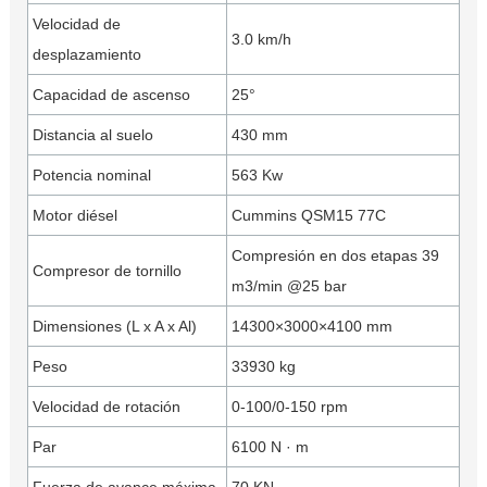
Velocidad de
3.0 km/h
desplazamiento
Capacidad de ascenso
25°
Distancia al suelo
430 mm
Potencia nominal
563 Kw
Motor diésel
Cummins QSM15 77C
Compresión en dos etapas 39
Compresor de tornillo
m3/min @25 bar
Dimensiones (L x A x Al)
14300×3000×4100 mm
Peso
33930 kg
Velocidad de rotación
0-100/0-150 rpm
Par
6100 N · m