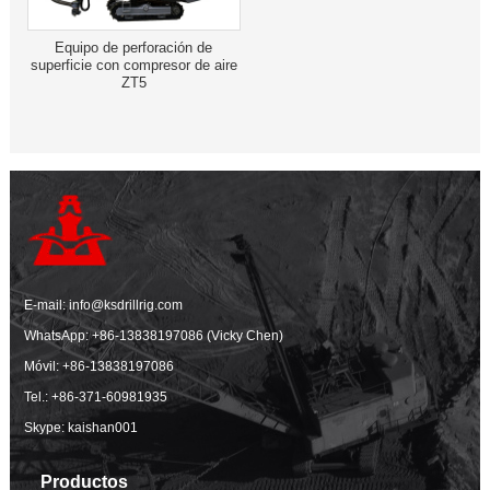
Equipo de perforación de
superficie con compresor de aire
ZT5
E-mail:
info@ksdrillrig.com
WhatsApp:
+86-13838197086 (Vicky Chen)
Móvil:
+86-13838197086
Tel.:
+86-371-60981935
Skype: kaishan001
Productos