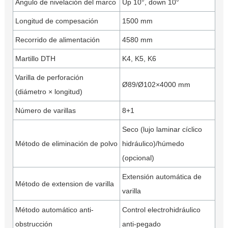
Ángulo de nivelación del marco
Up 10°, down 10°
Longitud de compesación
1500 mm
Recorrido de alimentación
4580 mm
Martillo DTH
K4, K5, K6
Varilla de perforación
Ø89/Ø102×4000 mm
(diámetro × longitud)
Número de varillas
8+1
Seco (lujo laminar cíclico
Método de eliminación de polvo
hidráulico)/húmedo
(opcional)
Extensión automática de
Método de extension de varilla
varilla
Método automático anti-
Control electrohidráulico
obstrucción
anti-pegado