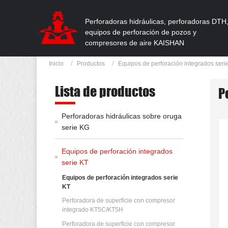
Perforadoras hidráulicas, perforadoras DTH
equipos de perforación de pozos y
compresores de aire KAISHAN
Inicio
Productos
Equipos de perforación integrados seri
Lista de productos
P
Perforadoras hidráulicas sobre oruga
serie KG
Equipos de perforación integrados
serie KT
Equipos de perforación integrados serie
KT
Perforadora de superficie con compresor
integrado KT5C/KT5H
Perforadora de superficie con compresor