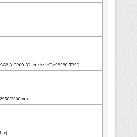
SC8.3-C260-30, Yuchai YCA08280-T300
*2950/3200mm
Max)