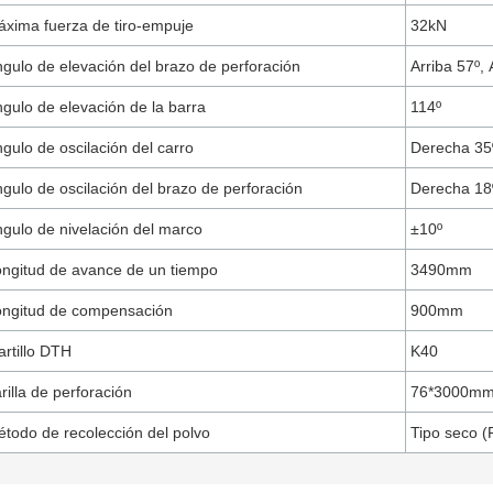
xima fuerza de tiro-empuje
32kN
gulo de elevación del brazo de perforación
Arriba 57º,
gulo de elevación de la barra
114º
gulo de oscilación del carro
Derecha 35º
gulo de oscilación del brazo de perforación
Derecha 18º
gulo de nivelación del marco
±10º
ngitud de avance de un tiempo
3490mm
ongitud de compensación
900mm
rtillo DTH
K40
rilla de perforación
76*3000m
todo de recolección del polvo
Tipo seco (F