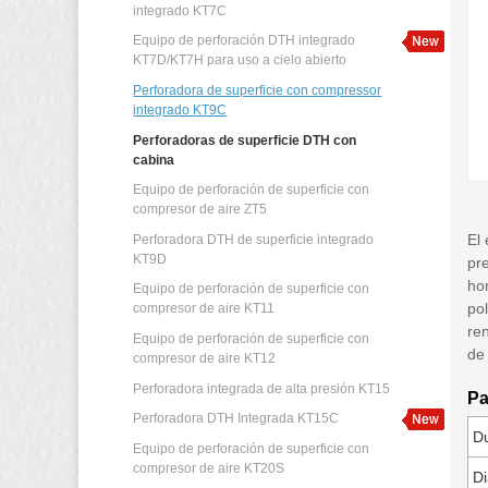
integrado KT7C
Equipo de perforación DTH integrado
KT7D/KT7H para uso a cielo abierto
Perforadora de superficie con compressor
integrado KT9C
Perforadoras de superficie DTH con
cabina
Equipo de perforación de superficie con
compresor de aire ZT5
El
Perforadora DTH de superficie integrado
KT9D
pre
ho
Equipo de perforación de superficie con
po
compresor de aire KT11
re
Equipo de perforación de superficie con
de
compresor de aire KT12
Perforadora integrada de alta presión KT15
Pa
Perforadora DTH Integrada KT15C
Du
Equipo de perforación de superficie con
compresor de aire KT20S
Di