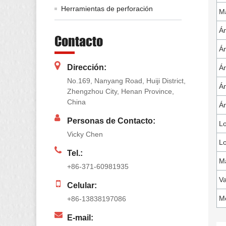
Herramientas de perforación
Má
Án
Contacto
Án
Dirección:
Án
No.169, Nanyang Road, Huiji District,
Án
Zhengzhou City, Henan Province,
China
Án
Personas de Contacto:
Lo
Vicky Chen
L
Tel.:
Ma
+86-371-60981935
Va
Celular:
Mé
+86-13838197086
E-mail: