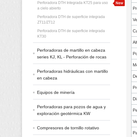
Perforadora DTH Integrada KT25 para uso
Pr
a cielo abierto
Perforadora DTH de superficie integrada
Ve
ZT11/ZT12
C
Perforadora DTH de superficie integrada
KT30
Al
Perforadoras de martillo en cabeza
Po
series KJ, KL - Perforación de rocas
Mo
Perforadoras hidráulicas con martillo
De
en cabeza
Pr
Equipos de minería
Di
Perforadoras para pozos de agua y
P
exploración geotérmica KW
Ve
Compresores de tornillo rotativo
Pa