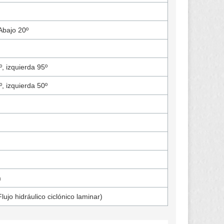
 Abajo 20º
, izquierda 95º
, izquierda 50º
m
lujo hidráulico ciclónico laminar)