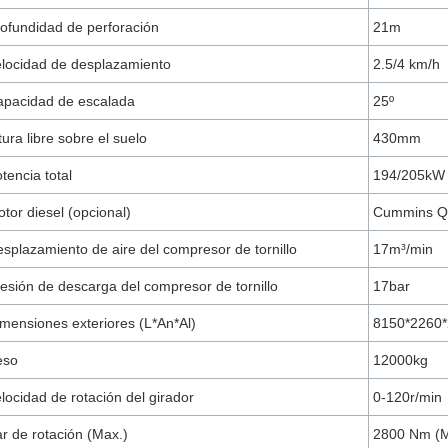
ofundidad de perforación
21m
locidad de desplazamiento
2.5/4 km/h
apacidad de escalada
25º
tura libre sobre el suelo
430mm
tencia total
194/205kW
tor diesel (opcional)
Cummins Q
splazamiento de aire del compresor de tornillo
17m³/min
esión de descarga del compresor de tornillo
17bar
mensiones exteriores (L*An*Al)
8150*2260
eso
12000kg
locidad de rotación del girador
0-120r/min
r de rotación (Max.)
2800 Nm (