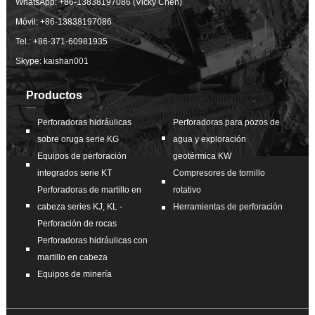
WhatsApp:
+86-13838197086 (Vicky Chen)
Móvil:
+86-13838197086
Tel.:
+86-371-60981935
Skype: kaishan001
Productos
Perforadoras hidráulicas
Perforadoras para pozos de
sobre oruga serie KG
agua y exploración
Equipos de perforación
geotérmica KW
integrados serie KT
Compresores de tornillo
Perforadoras de martillo en
rotativo
cabeza series KJ, KL -
Herramientas de perforación
Perforación de rocas
Perforadoras hidráulicas con
martillo en cabeza
Equipos de minería