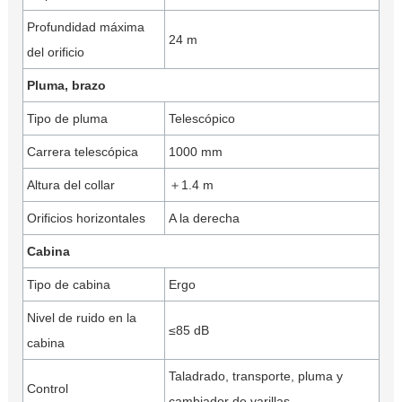
Profundidad máxima
24 m
del orificio
Pluma, brazo
Tipo de pluma
Telescópico
Carrera telescópica
1000 mm
Altura del collar
＋1.4 m
Orificios horizontales
A la derecha
Cabina
Tipo de cabina
Ergo
Nivel de ruido en la
≤85 dB
cabina
Taladrado, transporte, pluma y
Control
cambiador de varillas