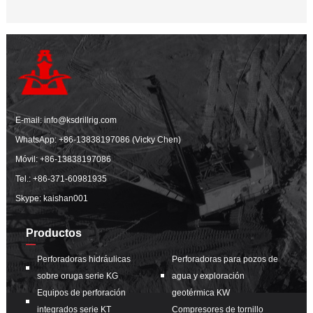
E-mail:
info@ksdrillrig.com
WhatsApp:
+86-13838197086 (Vicky Chen)
Móvil:
+86-13838197086
Tel.:
+86-371-60981935
Skype: kaishan001
Productos
Perforadoras hidráulicas
Perforadoras para pozos de
sobre oruga serie KG
agua y exploración
Equipos de perforación
geotérmica KW
integrados serie KT
Compresores de tornillo