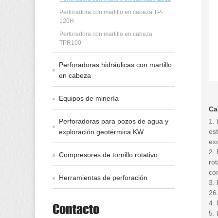
Perforadora con martillo en cabeza TP-
120H
Perforadora con martillo en cabeza
TPR100
Perforadoras hidráulicas con martillo
en cabeza
Equipos de minería
Ca
1.
Perforadoras para pozos de agua y
es
exploración geotérmica KW
exc
2.
Compresores de tornillo rotativo
ro
com
Herramientas de perforación
3. 
26.
4.
Contacto
5. 