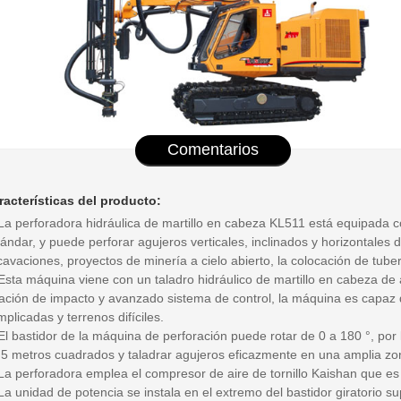
Comentarios
racterísticas del producto:
 La perforadora hidráulica de martillo en cabeza KL511 está equipada
tándar, y puede perforar agujeros verticales, inclinados y horizontal
avaciones, proyectos de minería a cielo abierto, la colocación de tuber
 Esta máquina viene con un taladro hidráulico de martillo en cabeza de 
tación de impacto y avanzado sistema de control, la máquina es capaz 
plicadas y terrenos difíciles.
El bastidor de la máquina de perforación puede rotar de 0 a 180 °, por
5 metros cuadrados y taladrar agujeros eficazmente en una amplia zona 
 La perforadora emplea el compresor de aire de tornillo Kaishan que es
La unidad de potencia se instala en el extremo del bastidor giratorio s