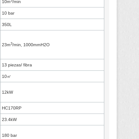
3
10m
/min
10 bar
350L
3
23m
/min, 1000mmH2O
13 piezas/ fibra
10㎡
12kW
HC170RP
23.4kW
180 bar