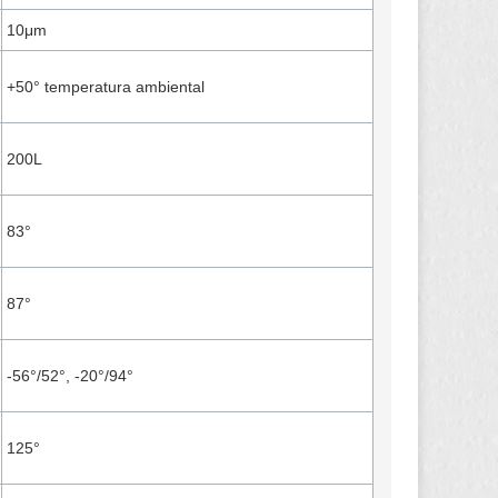
10μm
+50° temperatura ambiental
200L
83°
87°
-56°/52°, -20°/94°
125°