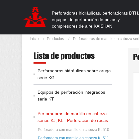
Perforadoras hidráulicas, perforadoras DTH
equipos de perforación de pozos y
compresores de aire KAISHAN
Inicio
Productos
Perforadoras de martillo en cabeza seri
Lista de productos
P
Perforadoras hidráulicas sobre oruga
serie KG
Equipos de perforación integrados
serie KT
Perforadoras de martillo en cabeza
series KJ, KL - Perforación de rocas
Perforadora con martillo en cabeza KL510
Perforadora con martillo en cabeza KL511