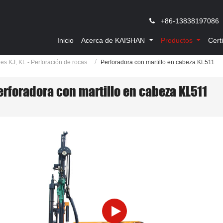
,
+86-13838197086
Inicio
Acerca de KAISHAN
Productos
Cert
es KJ, KL - Perforación de rocas
Perforadora con martillo en cabeza KL511
erforadora con martillo en cabeza KL511