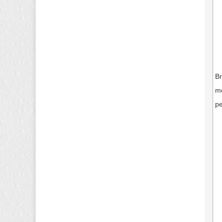
Br
me
pe