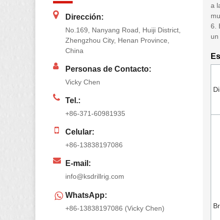
a 
mu
Dirección:
6. 
No.169, Nanyang Road, Huiji District,
un
Zhengzhou City, Henan Province,
China
Es
Personas de Contacto:
Vicky Chen
D
Tel.:
+86-371-60981935
Celular:
+86-13838197086
E-mail:
info@ksdrillrig.com
WhatsApp:
Br
+86-13838197086 (Vicky Chen)