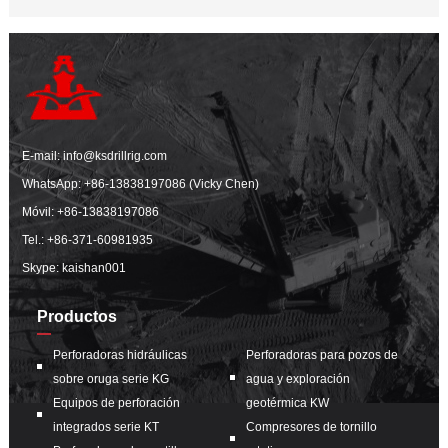
E-mail:
info@ksdrillrig.com
WhatsApp:
+86-13838197086 (Vicky Chen)
Móvil:
+86-13838197086
Tel.:
+86-371-60981935
Skype: kaishan001
Productos
Perforadoras hidráulicas
Perforadoras para pozos de
sobre oruga serie KG
agua y exploración
Equipos de perforación
geotérmica KW
integrados serie KT
Compresores de tornillo