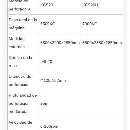
Modelo de
KG520
KG520H
perforadora
Peso total de la
6500KG
7000KG
máquina
Medidas
6800×2200×2850mm
6800×2350×2850mm
externas
Dureza de la
f=6-20
roca
Diámetro de
Φ105-152mm
perforación
Profundidad de
perforación
25m
moderada
Velocidad de
0-100rpm