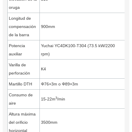
oruga
Longitud de
compensación
900mm
de la barra
Potencia
Yuchai YC4DK100-T304 (73.5 kW/2200
auxiliar
rpm)
Varilla de
K4
perforación
Martillo DTH
Φ76×3m o Φ89×3m
Consumo de
3
15-22m
/min
aire
Altura máxima
del orificio
3500mm
horizontal