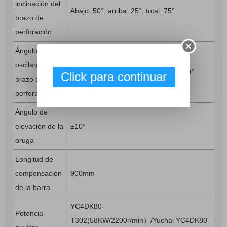
inclinación del
Abajo: 50°, arriba: 25°, total: 75°
brazo de
perforación
Ángulo
oscilante del
Izquierda: 45°, derecha: 45°, total: 90°
Click para continuar
brazo de
perforación
Ángulo de
elevación de la
±10°
oruga
Longitud de
compensación
900mm
de la barra
YC4DK80-
Potencia
T302(58KW/2200r/min）/Yuchai YC4DK80-