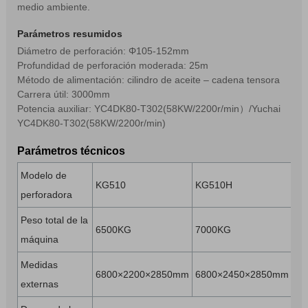
medio ambiente.
Parámetros resumidos
Diámetro de perforación: Φ105-152mm
Profundidad de perforación moderada: 25m
Método de alimentación: cilindro de aceite – cadena tensora
Carrera útil: 3000mm
Potencia auxiliar: YC4DK80-T302(58KW/2200r/min）/Yuchai
YC4DK80-T302(58KW/2200r/min)
Parámetros técnicos
Modelo de
KG510
KG510H
perforadora
Peso total de la
6500KG
7000KG
máquina
Medidas
6800×2200×2850mm
6800×2450×2850mm
externas