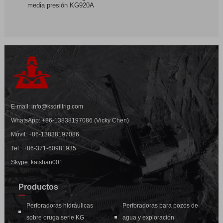
media presión KG920A
E-mail:
info@ksdrillrig.com
WhatsApp:
+86-13838197086 (Vicky Chen)
Móvil:
+86-13838197086
Tel.:
+86-371-60981935
Skype: kaishan001
Productos
Perforadoras hidráulicas
Perforadoras para pozos de
sobre oruga serie KG
agua y exploración