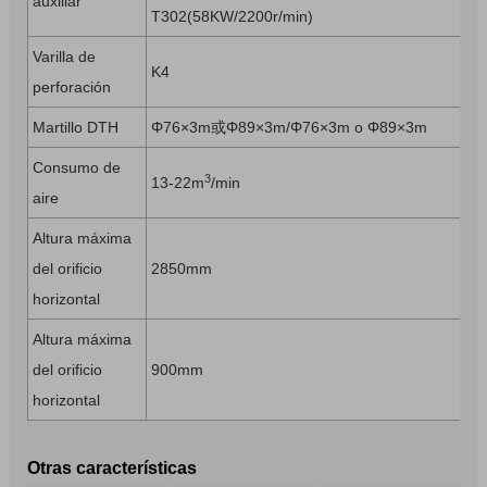
auxiliar
T302(58KW/2200r/min)
Varilla de
K4
perforación
Martillo DTH
Φ76×3m或Φ89×3m/Φ76×3m o Φ89×3m
Consumo de
3
13-22m
/min
aire
Altura máxima
del orificio
2850mm
horizontal
Altura máxima
del orificio
900mm
horizontal
Otras características