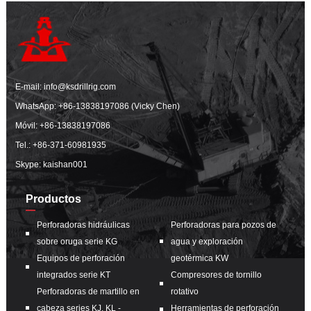
E-mail:
info@ksdrillrig.com
WhatsApp:
+86-13838197086 (Vicky Chen)
Móvil:
+86-13838197086
Tel.:
+86-371-60981935
Skype: kaishan001
Productos
Perforadoras hidráulicas
Perforadoras para pozos de
sobre oruga serie KG
agua y exploración
Equipos de perforación
geotérmica KW
integrados serie KT
Compresores de tornillo
Perforadoras de martillo en
rotativo
cabeza series KJ, KL -
Herramientas de perforación