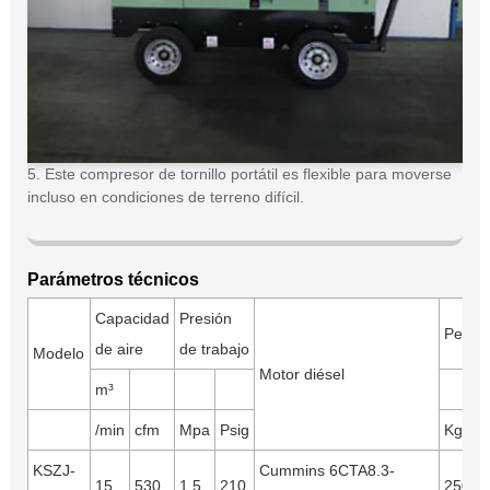
5. Este compresor de tornillo portátil es flexible para moverse
incluso en condiciones de terreno difícil.
Parámetros técnicos
Capacidad
Presión
Peso
de aire
de trabajo
Modelo
Motor diésel
m³
/min
cfm
Mpa
Psig
Kgs
KSZJ-
Cummins 6CTA8.3-
15
530
1.5
210
2500