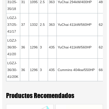
31/25-
31
1095
2.5
363
YuChai 294kW/400HP
4800
35/18
LGZJ-
37/25-
37
1332
2.5
363
YuChai 411kW/560HP
6200
41/17
LGZJ-
36/30-
36
1296
3
435
YuChai 411kW/560HP
6200
41/20
LGZJ-
36/30-
36
1296
3
435
Cummins 404kw/550HP
6600
41/20K
Productos Recomendados