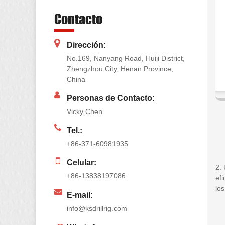
Contacto
Dirección:
No.169, Nanyang Road, Huiji District,
Zhengzhou City, Henan Province,
China
Personas de Contacto:
Vicky Chen
Tel.:
+86-371-60981935
Celular:
2. 
+86-13838197086
ef
lo
E-mail:
info@ksdrillrig.com