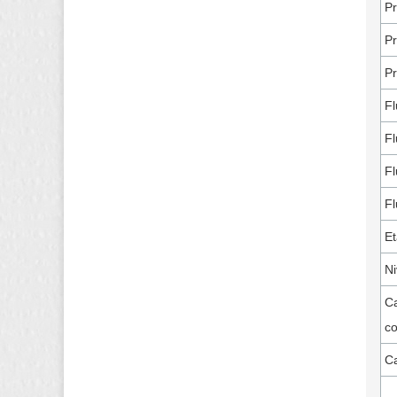
Pr
Pr
Pr
Fl
Fl
Fl
Fl
Et
Ni
Ca
co
Ca