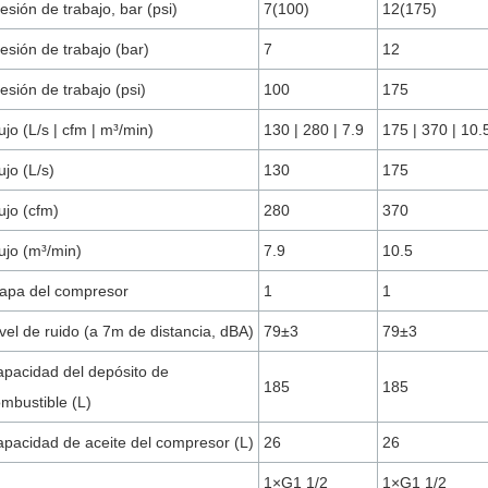
esión de trabajo, bar (psi)
7(100)
12(175)
esión de trabajo (bar)
7
12
esión de trabajo (psi)
100
175
ujo (L/s | cfm | m³/min)
130 | 280 | 7.9
175 | 370 | 10.
ujo (L/s)
130
175
ujo (cfm)
280
370
ujo (m³/min)
7.9
10.5
apa del compresor
1
1
vel de ruido (a 7m de distancia, dBA)
79±3
79±3
pacidad del depósito de
185
185
mbustible (L)
pacidad de aceite del compresor (L)
26
26
1×G1 1/2
1×G1 1/2