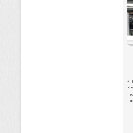
6.
si
mot
mi