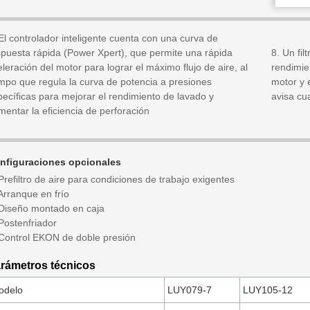
El controlador inteligente cuenta con una curva de
spuesta rápida (Power Xpert), que permite una rápida
8. Un fi
leración del motor para lograr el máximo flujo de aire, al
rendimien
empo que regula la curva de potencia a presiones
motor y 
pecíficas para mejorar el rendimiento de lavado y
avisa cu
entar la eficiencia de perforación
nfiguraciones opcionales
Prefiltro de aire para condiciones de trabajo exigentes
Arranque en frío
 Diseño montado en caja
Postenfriador
 Control EKON de doble presión
rámetros técnicos
odelo
LUY079-7
LUY105-12