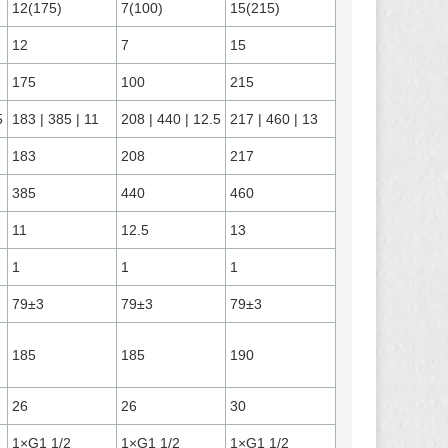
12(175)
7(100)
15(215)
12
7
15
175
100
215
5
183 | 385 | 11
208 | 440 | 12.5
217 | 460 | 13
183
208
217
385
440
460
11
12.5
13
1
1
1
79±3
79±3
79±3
185
185
190
26
26
30
1×G1 1/2
1×G1 1/2
1×G1 1/2