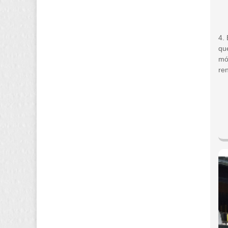
4. 
qu
mó
ren