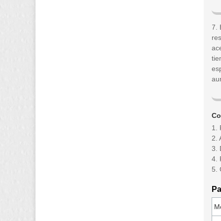
7. 
re
ace
ti
es
aum
Co
1. 
2. 
3.
4. 
5.
Pa
M