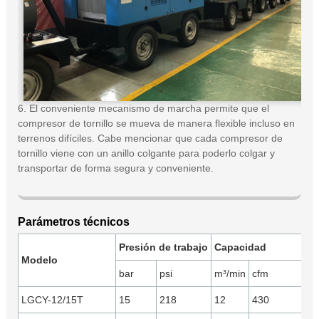
6. El conveniente mecanismo de marcha permite que el
compresor de tornillo se mueva de manera flexible incluso en
terrenos difíciles. Cabe mencionar que cada compresor de
tornillo viene con un anillo colgante para poderlo colgar y
transportar de forma segura y conveniente.
Parámetros técnicos
Presión de trabajo
Capacidad
M
Modelo
bar
psi
m³/min
cfm
m
LGCY-12/15T
15
218
12
430
Y