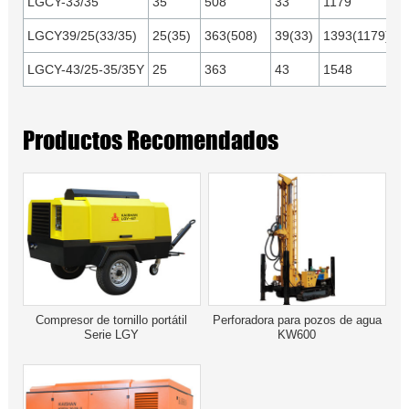
LGCY-33/35
35
508
33
1179
or
1
LGCY39/25(33/35)
25(35)
363(508)
39(33)
1393(1179)
LGCY-43/25-35/35Y
25
363
43
1548
Y
Productos Recomendados
Compresor de tornillo portátil
Perforadora para pozos de agua
Serie LGY
KW600