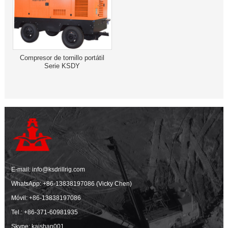
Compresor de tornillo portátil
Serie KSDY
E-mail:
info@ksdrillrig.com
WhatsApp:
+86-13838197086 (Vicky Chen)
Móvil:
+86-13838197086
Tel.:
+86-371-60981935
Skype: kaishan001