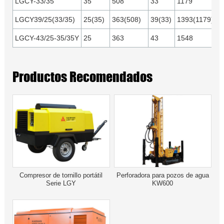
LGCY-33/35
35
508
33
1179
or
1
LGCY39/25(33/35)
25(35)
363(508)
39(33)
1393(1179)
LGCY-43/25-35/35Y
25
363
43
1548
Y
Productos Recomendados
Compresor de tornillo portátil
Perforadora para pozos de agua
Serie LGY
KW600