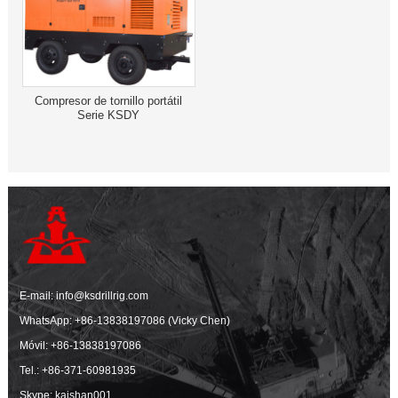
Compresor de tornillo portátil
Serie KSDY
E-mail:
info@ksdrillrig.com
WhatsApp:
+86-13838197086 (Vicky Chen)
Móvil:
+86-13838197086
Tel.:
+86-371-60981935
Skype: kaishan001