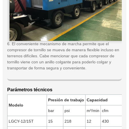
6. El conveniente mecanismo de marcha permite que el
compresor de tornillo se mueva de manera flexible incluso en
terrenos difíciles. Cabe mencionar que cada compresor de
tornillo viene con un anillo colgante para poderlo colgar y
transportar de forma segura y conveniente.
Parámetros técnicos
Presión de trabajo
Capacidad
M
Modelo
bar
psi
m³/min
cfm
m
LGCY-12/15T
15
218
12
430
Y