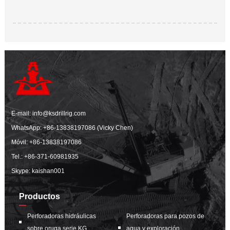
E-mail:
info@ksdrillrig.com
WhatsApp:
+86-13838197086 (Vicky Chen)
Móvil:
+86-13838197086
Tel.:
+86-371-60981935
Skype: kaishan001
Productos
Perforadoras hidráulicas
Perforadoras para pozos de
sobre oruga serie KG
agua y exploración