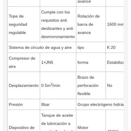
avance
Cumple con los
Tope de
Rotación de
requisitos anti
seguridad
barra de
1600 mm
deslizantes y anti
regulable
avance
desmoronamiento
Sistema de circuito de agua y aire
tipo
K 20
Compresor de
1×JN5
forma
Estabilizaci
aire
Brazo de
3
Desplazamiento
0.5m
/min
perforación
No
flexible
Presión
8bar
Grupo electrógeno hidráulic
Tanque de aceite
de lubricación a
Dispositivo de
Motor