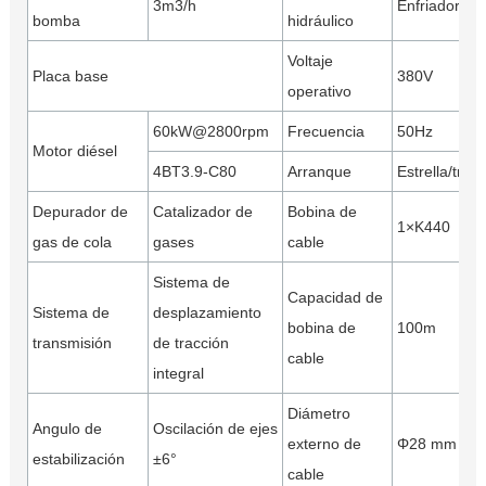
3m3/h
Enfriador de
bomba
hidráulico
Voltaje
Placa base
380V
operativo
60kW@2800rpm
Frecuencia
50Hz
Motor diésel
4BT3.9-C80
Arranque
Estrella/triá
Depurador de
Catalizador de
Bobina de
1×K440
gas de cola
gases
cable
Sistema de
Capacidad de
Sistema de
desplazamiento
bobina de
100m
transmisión
de tracción
cable
integral
Diámetro
Angulo de
Oscilación de ejes
externo de
Φ28 mm
estabilización
±6°
cable