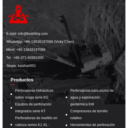
E-mail:
info@ksdrillrig.com
WhatsApp:
+86-13838197086 (Vicky Chen)
Móvil:
+86-13838197086
Tel.:
+86-371-60981935
Skype: kaishan001
Productos
Perforadoras hidráulicas
Perforadoras para pozos de
sobre oruga serie KG
agua y exploración
Equipos de perforación
geotérmica KW
integrados serie KT
Compresores de tornillo
Perforadoras de martillo en
rotativo
cabeza series KJ, KL -
Herramientas de perforación