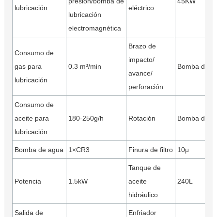
presión/bomba de
45KW
lubricación
eléctrico
lubricación
electromagnética
Brazo de
Consumo de
impacto/
gas para
0.3 m³/min
Bomba de pis
avance/
lubricación
perforación
Consumo de
aceite para
180-250g/h
Rotación
Bomba de en
lubricación
Bomba de agua
1×CR3
Finura de filtro
10μ
Tanque de
Potencia
1.5kW
aceite
240L
hidráulico
Salida de
Enfriador