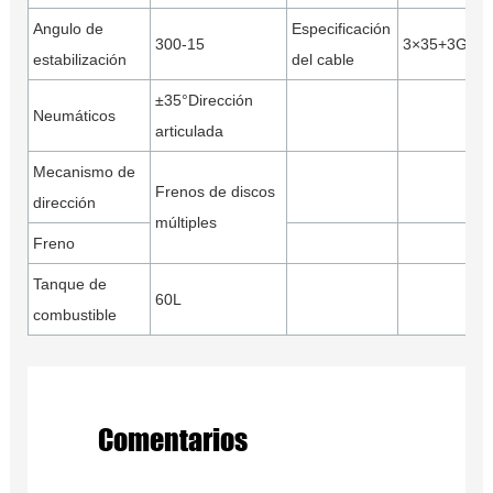
Angulo de
Especificación
300-15
3×35+3G6+2
estabilización
del cable
±35°Dirección
Neumáticos
articulada
Mecanismo de
Frenos de discos
dirección
múltiples
Freno
Tanque de
60L
combustible
Comentarios