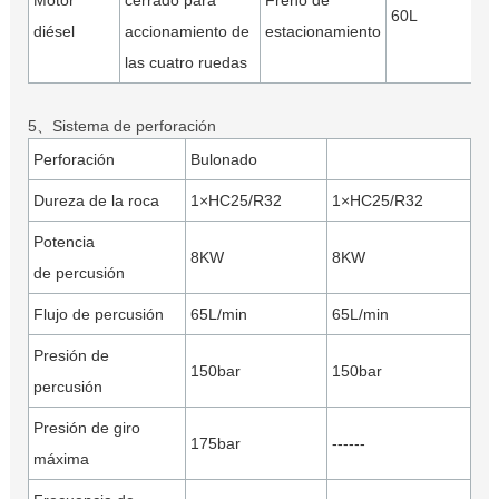
Motor
cerrado para
Freno de
60L
diésel
accionamiento de
estacionamiento
las cuatro ruedas
5、Sistema de perforación
Perforación
Bulonado
Dureza de la roca
1×HC25/R32
1×HC25/R32
Potencia
8KW
8KW
de percusión
Flujo de percusión
65L/min
65L/min
Presión de
150bar
150bar
percusión
Presión de giro
175bar
------
máxima