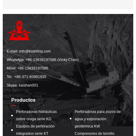
E-mail:
info@ksdrillrig.com
WhatsApp:
+86-13838197086 (Vicky Chen)
Móvil:
+86-13838197086
Tel.:
+86-371-60981935
Skype: kaishan001
Productos
Perforadoras hidráulicas
Perforadoras para pozos de
sobre oruga serie KG
agua y exploración
Equipos de perforación
geotérmica KW
integrados serie KT
Compresores de tornillo