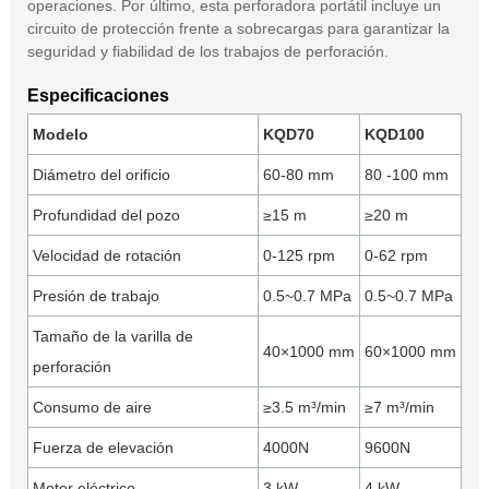
operaciones. Por último, esta perforadora portátil incluye un
circuito de protección frente a sobrecargas para garantizar la
seguridad y fiabilidad de los trabajos de perforación.
Especificaciones
Modelo
KQD70
KQD100
Diámetro del orificio
60-80 mm
80 -100 mm
Profundidad del pozo
≥15 m
≥20 m
Velocidad de rotación
0-125 rpm
0-62 rpm
Presión de trabajo
0.5~0.7 MPa
0.5~0.7 MPa
Tamaño de la varilla de
40×1000 mm
60×1000 mm
perforación
Consumo de aire
≥3.5 m³/min
≥7 m³/min
Fuerza de elevación
4000N
9600N
Motor eléctrico
3 kW
4 kW