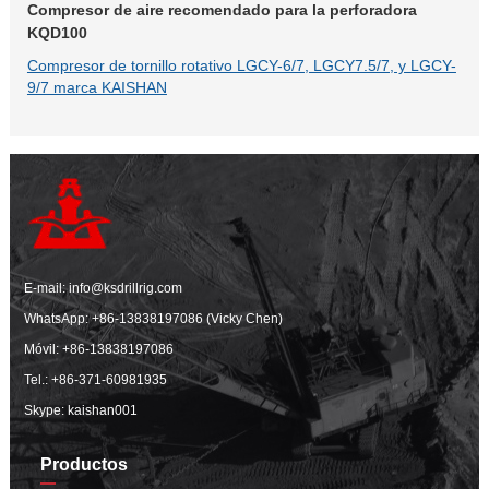
Compresor de aire recomendado para la perforadora
KQD100
Compresor de tornillo rotativo LGCY-6/7, LGCY7.5/7, y LGCY-
9/7 marca KAISHAN
E-mail:
info@ksdrillrig.com
WhatsApp:
+86-13838197086 (Vicky Chen)
Móvil:
+86-13838197086
Tel.:
+86-371-60981935
Skype: kaishan001
Productos