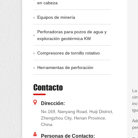
en cabeza
Equipos de minería
Perforadoras para pozos de agua y
exploración geotérmica KW
Compresores de tornillo rotativo
Herramientas de perforación
Contacto
La
cim
Dirección:
inc
ig
No.169, Nanyang Road, Huiji District,
Zhengzhou City, Henan Province,
Ad
China
per
Personas de Contacto: