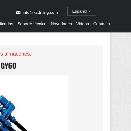
Español
info@ksdrillrig.com
ificados
Soporte técnico
Novedades
Videos
Contacto
os almacenes.
MGY60