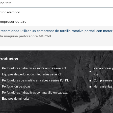
so total
tor eléctrico
mpresor de aire
recomienda utilizar un compresor de tornillo rotativo portátil con mo
 la máquina perforadora MGY60.
Productos
Perforadoras hidráulicas sobre oruga serie KG
Perforadoras 
Equipos de perforación integrados serie KT
KW
Perforadoras de martillo en cabeza series KJ, KL -
Compresores de
Perforación de rocas
Herramientas 
Perforadoras hidráulicas con martillo en cabeza
Equipos de minería