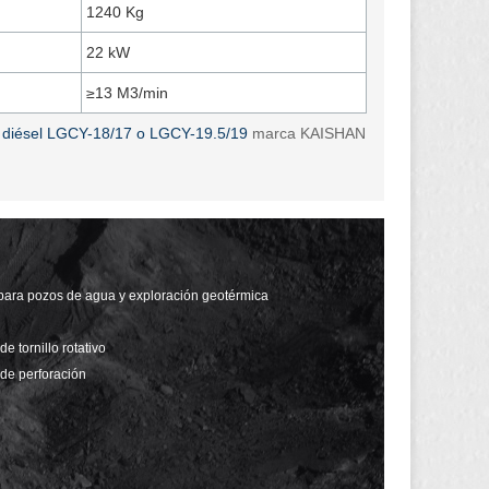
1240 Kg
22 kW
≥13 M3/min
tor diésel LGCY-18/17 o LGCY-19.5/19
marca KAISHAN
para pozos de agua y exploración geotérmica
 tornillo rotativo
de perforación