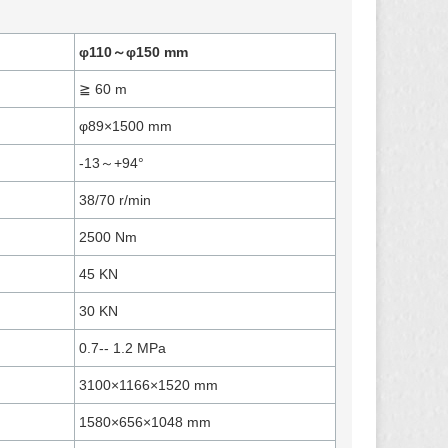
φ110～φ150 mm
≧ 60 m
φ89×1500 mm
-13～+94°
38/70 r/min
2500 Nm
45 KN
30 KN
0.7-- 1.2 MPa
3100×1166×1520 mm
1580×656×1048 mm