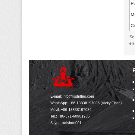
Pe
Mo
Co
Se
en
E-mail:
info@ksdrillrig.com
WhatsApp:
+86-13838197086 (Vicky Chen)
Móvil:
+86-13838197086
Tel.:
+86-371-60981935
Skype: kaishan001