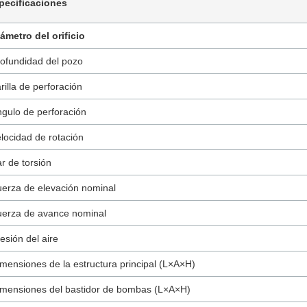
pecificaciones
ámetro del orificio
ofundidad del pozo
rilla de perforación
gulo de perforación
locidad de rotación
r de torsión
erza de elevación nominal
erza de avance nominal
esión del aire
mensiones de la estructura principal (L×A×H)
mensiones del bastidor de bombas (L×A×H)