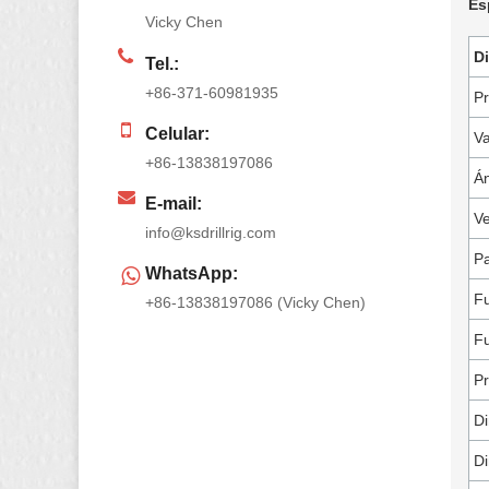
Es
Vicky Chen
Di
Tel.:
+86-371-60981935
Pr
Celular:
Va
+86-13838197086
Án
E-mail:
Ve
info@ksdrillrig.com
Pa
WhatsApp:
Fu
+86-13838197086 (Vicky Chen)
Fu
Pr
Di
Di