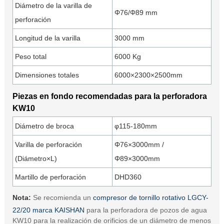
Diámetro de la varilla de
Φ76/Φ89 mm
perforación
Longitud de la varilla
3000 mm
Peso total
6000 Kg
Dimensiones totales
6000×2300×2500mm
Piezas en fondo recomendadas para la perforadora
KW10
Diámetro de broca
φ115-180mm
Varilla de perforación
Φ76×3000mm /
(Diámetro×L)
Φ89×3000mm
Martillo de perforación
DHD360
Nota:
Se recomienda un
compresor de tornillo rotativo LGCY-
22/20 marca KAISHAN
para la perforadora de pozos de agua
KW10 para la realización de orificios de un diámetro de menos