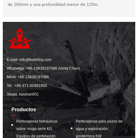
de 165mm y una profundidad menor de 120m.
E-mail:
info@ksdrillrig.com
WhatsApp:
+86-13838197086 (Vicky Chen)
Móvil:
+86-13838197086
Tel.:
+86-371-60981935
Skype: kaishan001
Productos
Perforadoras hidráulicas
Perforadoras para pozos de
sobre oruga serie KG
agua y exploración
Equipos de perforación
geotérmica KW