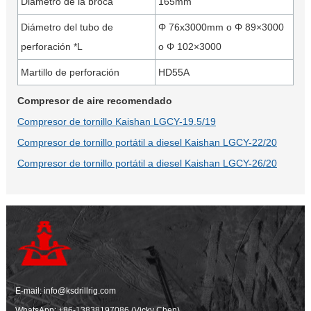
Diámetro de la broca
165mm
Diámetro del tubo de
Φ 76x3000mm o Φ 89×3000
perforación *L
o Φ 102×3000
Martillo de perforación
HD55A
Compresor de aire recomendado
Compresor de tornillo Kaishan LGCY-19.5/19
Compresor de tornillo portátil a diesel Kaishan LGCY-22/20
Compresor de tornillo portátil a diesel Kaishan LGCY-26/20
E-mail:
info@ksdrillrig.com
WhatsApp:
+86-13838197086 (Vicky Chen)