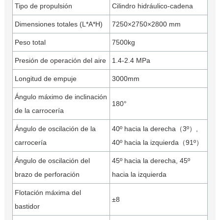
Tipo de propulsión
Cilindro hidráulico-cadena
Dimensiones totales (L*A*H)
7250×2750×2800 mm
Peso total
7500kg
Presión de operación del aire
1.4-2.4 MPa
Longitud de empuje
3000mm
Ángulo máximo de inclinación
180°
de la carrocería
Ángulo de oscilación de la
40º hacia la derecha（3º）,
carrocería
40º hacia la izquierda（91º）
Ángulo de oscilación del
45º hacia la derecha, 45º
brazo de perforación
hacia la izquierda
Flotación máxima del
±8
bastidor