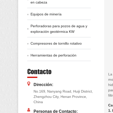
en cabeza
Equipos de minería
Perforadoras para pozos de agua y
exploración geotérmica KW
Compresores de tornillo rotativo
Herramientas de perforación
Contacto
La
mo
Dirección:
hid
par
No.169, Nanyang Road, Huiji District,
fil
Zhengzhou City, Henan Province,
China
Ca
1.
Personas de Contacto: