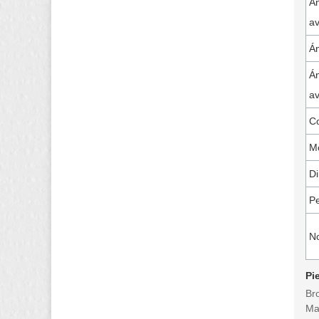
Án
a
Án
Án
a
Co
Mo
Di
Pe
N
Pi
Br
Ma