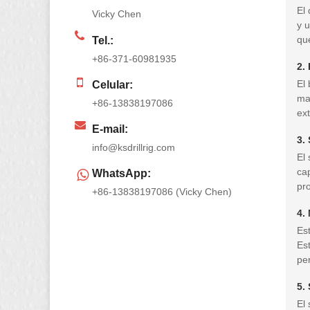
El 
Vicky Chen
y 
que
Tel.:
+86-371-60981935
2.
El
Celular:
ma
+86-13838197086
ext
E-mail:
3.
info@ksdrillrig.com
El
cap
WhatsApp:
pro
+86-13838197086 (Vicky Chen)
4.
Es
Est
pe
5.
El