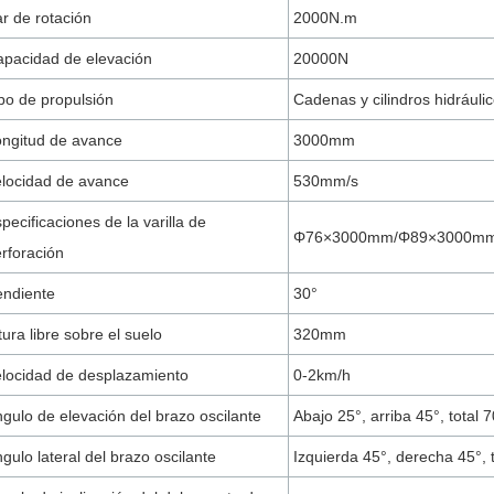
r de rotación
2000N.m
pacidad de elevación
20000N
po de propulsión
Cadenas y cilindros hidráuli
ngitud de avance
3000mm
locidad de avance
530mm/s
pecificaciones de la varilla de
Φ76×3000mm/Φ89×3000m
rforación
endiente
30°
tura libre sobre el suelo
320mm
locidad de desplazamiento
0-2km/h
gulo de elevación del brazo oscilante
Abajo 25°, arriba 45°, total 7
gulo lateral del brazo oscilante
Izquierda 45°, derecha 45°, t