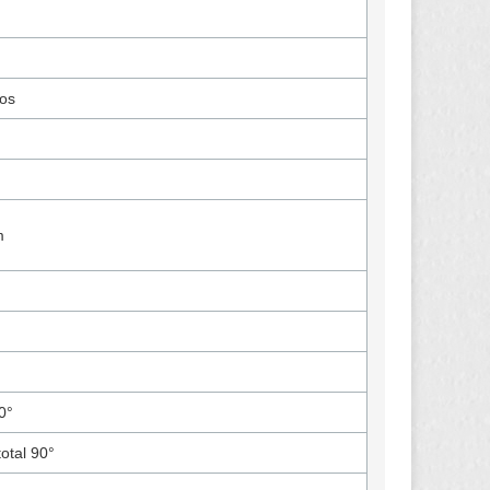
cos
m
0°
otal 90°