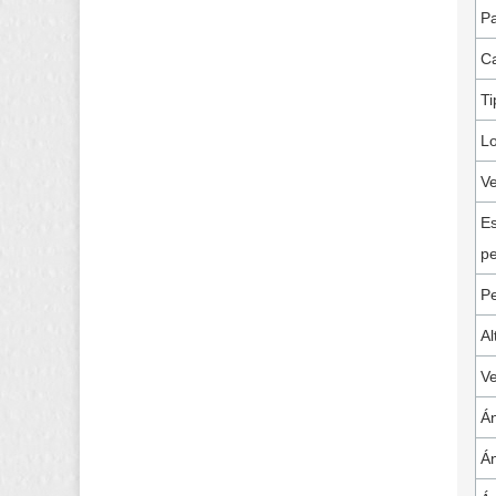
Pa
Ca
Ti
Lo
Ve
Es
pe
P
Al
Ve
Án
Án