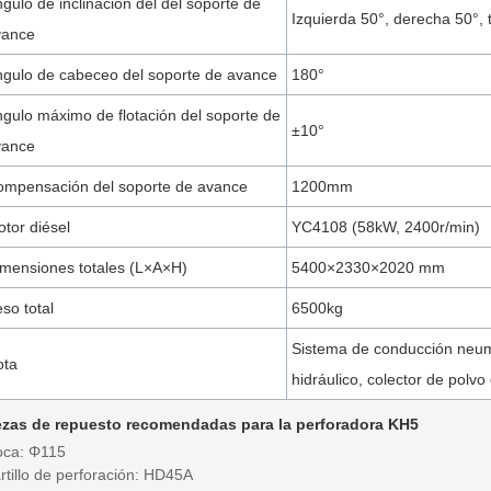
gulo de inclinación del del soporte de
Izquierda 50°, derecha 50°, 
vance
gulo de cabeceo del soporte de avance
180°
gulo máximo de flotación del soporte de
±10°
vance
mpensación del soporte de avance
1200mm
tor diésel
YC4108 (58kW, 2400r/min)
mensiones totales (L×A×H)
5400×2330×2020 mm
so total
6500kg
Sistema de conducción neum
ota
hidráulico, colector de polvo
ezas de repuesto recomendadas para la perforadora KH5
oca: Φ115
rtillo de perforación: HD45A