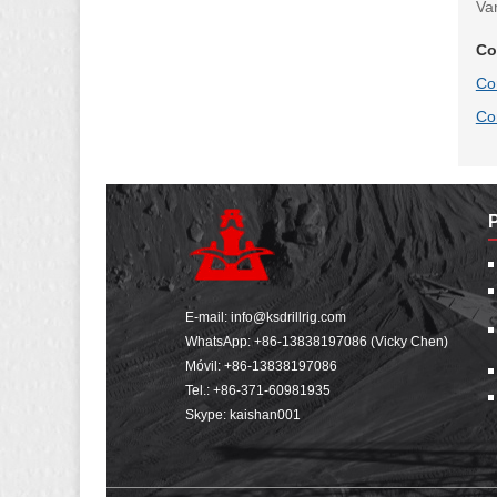
Va
Co
Co
Co
E-mail:
info@ksdrillrig.com
WhatsApp:
+86-13838197086 (Vicky Chen)
Móvil:
+86-13838197086
Tel.:
+86-371-60981935
Skype: kaishan001