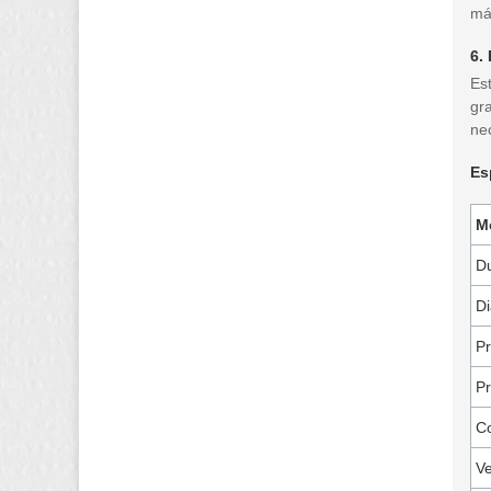
má
6.
Es
gr
ne
Es
M
Du
Di
Pr
Pr
C
Ve