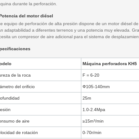
quina durante la perforación.
 Potencia del motor diésel
te equipo de perforación de alta presión dispone de un motor diésel de 
an adaptabilidad a diferentes terrenos y una potencia muy elevada. Gra
cesita un compresor de aire adicional para el sistema de desplazamient
pecificaciones
odelo
Máquina perforadora KH5
reza de la roca
F = 6-20
ámetro del orificio
Ф105-140mm
ofundidad
25m
esión
1.0-2.4Mpa
onsumo de aire
≥15m³/min
locidad de rotación
0-70r/min