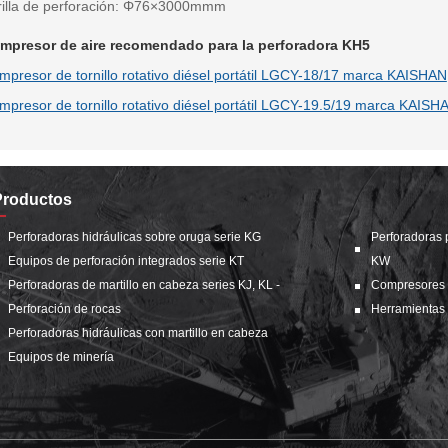
rilla de perforación: Φ76×3000mmm
mpresor de aire recomendado para la perforadora KH5
mpresor de tornillo rotativo diésel portátil LGCY-18/17 marca KAISHAN
mpresor de tornillo rotativo diésel portátil LGCY-19.5/19 marca KAISH
Productos
Perforadoras hidráulicas sobre oruga serie KG
Perforadoras 
Equipos de perforación integrados serie KT
KW
Perforadoras de martillo en cabeza series KJ, KL -
Compresores de
Perforación de rocas
Herramientas 
Perforadoras hidráulicas con martillo en cabeza
Equipos de minería