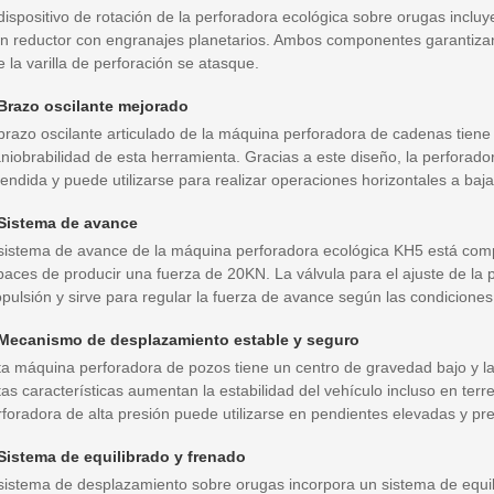
dispositivo de rotación de la perforadora ecológica sobre orugas incluye
un reductor con engranajes planetarios. Ambos componentes garantizan
 la varilla de perforación se atasque.
 Brazo oscilante mejorado
 brazo oscilante articulado de la máquina perforadora de cadenas tiene
niobrabilidad de esta herramienta. Gracias a este diseño, la perforado
endida y puede utilizarse para realizar operaciones horizontales a baja
 Sistema de avance
 sistema de avance de la máquina perforadora ecológica KH5 está compu
aces de producir una fuerza de 20KN. La válvula para el ajuste de la pr
pulsión y sirve para regular la fuerza de avance según las condiciones
 Mecanismo de desplazamiento estable y seguro
ta máquina perforadora de pozos tiene un centro de gravedad bajo y l
as características aumentan la estabilidad del vehículo incluso en ter
rforadora de alta presión puede utilizarse en pendientes elevadas y pr
 Sistema de equilibrado y frenado
 sistema de desplazamiento sobre orugas incorpora un sistema de equili