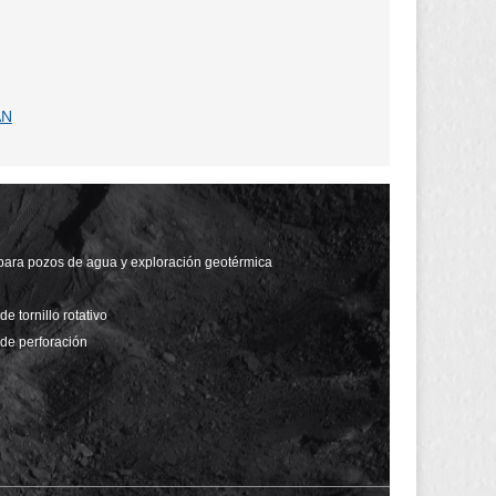
AN
para pozos de agua y exploración geotérmica
 tornillo rotativo
de perforación