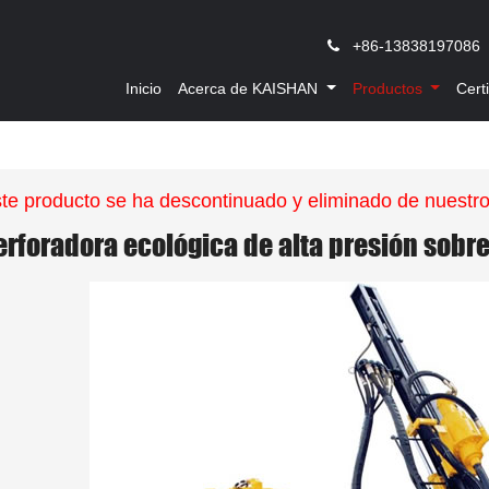
,
+86-13838197086
Inicio
Acerca de KAISHAN
Productos
Cert
te producto se ha descontinuado y eliminado de nuestr
erforadora ecológica de alta presión sobr