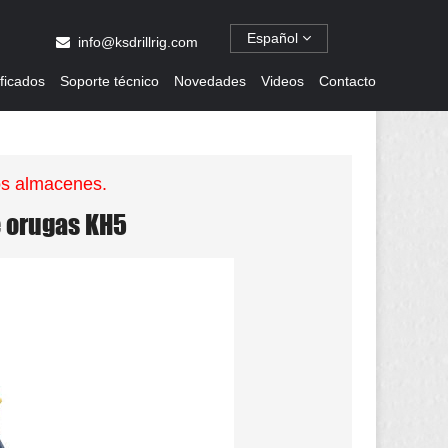
Español
info@ksdrillrig.com
ificados
Soporte técnico
Novedades
Videos
Contacto
os almacenes.
e orugas KH5