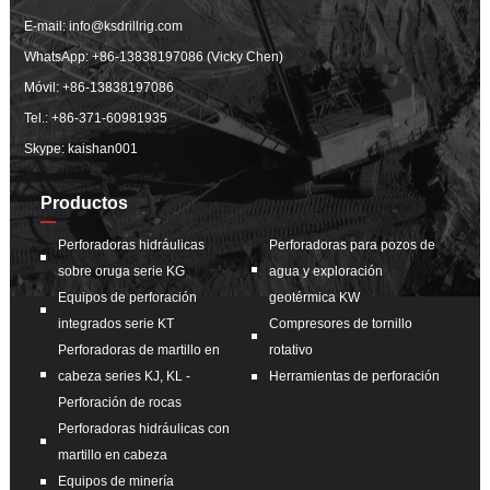
E-mail:
info@ksdrillrig.com
WhatsApp:
+86-13838197086 (Vicky Chen)
Móvil:
+86-13838197086
Tel.:
+86-371-60981935
Skype: kaishan001
Productos
Perforadoras hidráulicas
Perforadoras para pozos de
sobre oruga serie KG
agua y exploración
Equipos de perforación
geotérmica KW
integrados serie KT
Compresores de tornillo
Perforadoras de martillo en
rotativo
cabeza series KJ, KL -
Herramientas de perforación
Perforación de rocas
Perforadoras hidráulicas con
martillo en cabeza
Equipos de minería