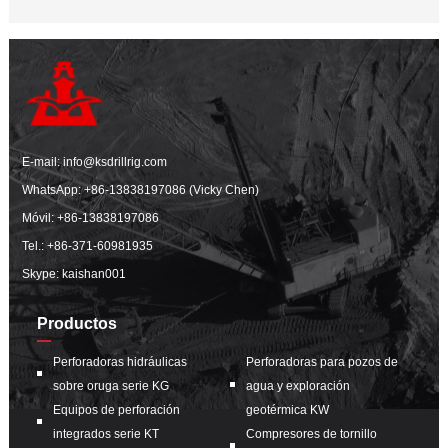
E-mail:
info@ksdrillrig.com
WhatsApp:
+86-13838197086 (Vicky Chen)
Móvil:
+86-13838197086
Tel.:
+86-371-60981935
Skype: kaishan001
Productos
Perforadoras hidráulicas
Perforadoras para pozos de
sobre oruga serie KG
agua y exploración
Equipos de perforación
geotérmica KW
integrados serie KT
Compresores de tornillo