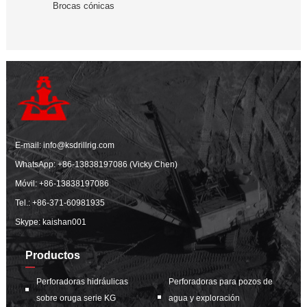
Brocas cónicas
E-mail:
info@ksdrillrig.com
WhatsApp:
+86-13838197086 (Vicky Chen)
Móvil:
+86-13838197086
Tel.:
+86-371-60981935
Skype: kaishan001
Productos
Perforadoras hidráulicas
Perforadoras para pozos de
sobre oruga serie KG
agua y exploración