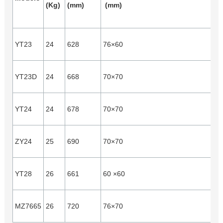
(Kg)
(mm)
(mm)
t
(
0
YT23
24
628
76×60
0
0
YT23D
24
668
70×70
0
0
YT24
24
678
70×70
0
0
ZY24
25
690
70×70
0
0
YT28
26
661
60 ×60
0
0
MZ7665
26
720
76×70
0