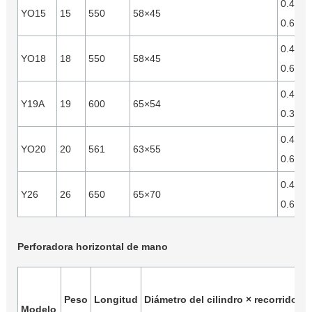
0.4-
YO15
15
550
58×45
0.63
0.4-
YO18
18
550
58×45
0.63
0.4-
Y19A
19
600
65×54
0.3-63
0.4-
YO20
20
561
63×55
0.63
0.4-
Y26
26
650
65×70
0.63
Perforadora horizontal de mano
P
Peso
Longitud
Diámetro del cilindro × recorrido
d
Modelo