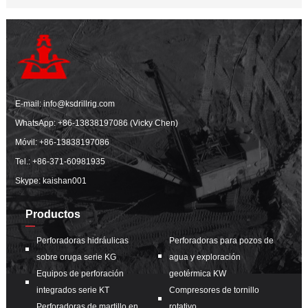
E-mail:
info@ksdrillrig.com
WhatsApp:
+86-13838197086 (Vicky Chen)
Móvil:
+86-13838197086
Tel.:
+86-371-60981935
Skype: kaishan001
Productos
Perforadoras hidráulicas
Perforadoras para pozos de
sobre oruga serie KG
agua y exploración
Equipos de perforación
geotérmica KW
integrados serie KT
Compresores de tornillo
Perforadoras de martillo en
rotativo