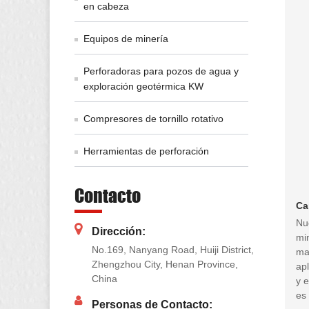
en cabeza
Equipos de minería
Perforadoras para pozos de agua y
exploración geotérmica KW
Compresores de tornillo rotativo
Herramientas de perforación
Contacto
Ca
Nu
Dirección:
mi
No.169, Nanyang Road, Huiji District,
ma
Zhengzhou City, Henan Province,
apl
China
y 
es 
Personas de Contacto: