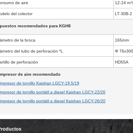
onsumo de aire
12-24 m³
delo del colector
LT-30B-2
puestos recomendados para KGH8
ámetro de la broca
165mm
ámetro del tubo de perforación *L
Φ 76x30
rtillo de perforación
HD55A
mpresor de aire recomendado
mpresor de tornillo Kaishan LGCY-19.5/19
mpresor de tornillo portátil a diesel Kaishan LGCY-22/20
mpresor de tornillo portátil a diesel Kaishan LGCY-26/20
Productos