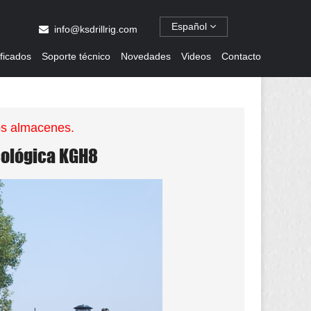
Español
info@ksdrillrig.com
ificados
Soporte técnico
Novedades
Videos
Contacto
os almacenes.
cológica KGH8