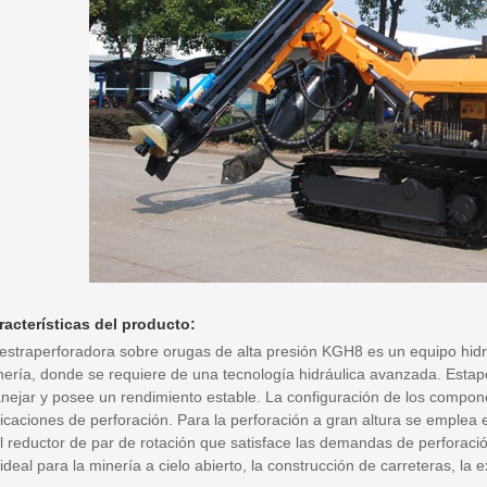
racterísticas del producto:
estraperforadora sobre orugas de alta presión KGH8 es un equipo hidrá
nería, donde se requiere de una tecnología hidráulica avanzada. Estape
nejar y posee un rendimiento estable. La configuración de los compone
icaciones de perforación. Para la perforación a gran altura se emplea 
el reductor de par de rotación que satisface las demandas de perforaci
ideal para la minería a cielo abierto, la construcción de carreteras, la