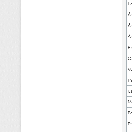
Lo
Án
Án
Án
Fl
C
Ve
Pa
Ca
Mo
Ba
Pr