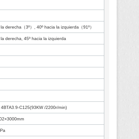
a la derecha（3º）, 40º hacia la izquierda（91º）
 la derecha, 45º hacia la izquierda
m
4BTA3.9-C125(93KW /2200r/min)
102×3000mm
MPa