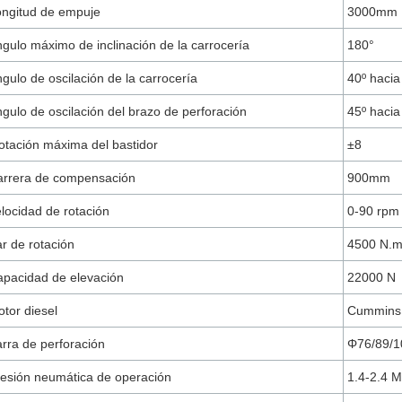
ngitud de empuje
3000mm
gulo máximo de inclinación de la carrocería
180°
gulo de oscilación de la carrocería
40º haci
gulo de oscilación del brazo de perforación
45º hacia
otación máxima del bastidor
±8
arrera de compensación
900mm
locidad de rotación
0-90 rpm
r de rotación
4500 N.
pacidad de elevación
22000 N
tor diesel
Cummins 
rra de perforación
Φ76/89/
esión neumática de operación
1.4-2.4 