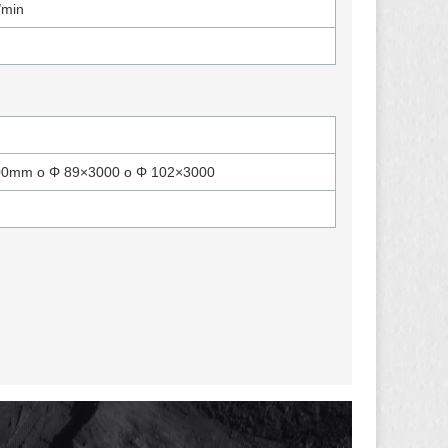
/min
00mm o Φ 89×3000 o Φ 102×3000