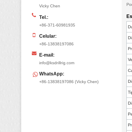
Por
Vicky Chen
Es
Tel.:
+86-371-60981935
Du
Celular:
Di
+86-13838197086
Pr
E-mail:
Ve
info@ksdrillrig.com
Ca
WhatsApp:
Di
+86-13838197086 (Vicky Chen)
Ti
Di
Pe
Pr