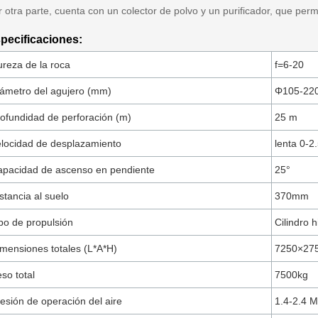
 otra parte, cuenta con un colector de polvo y un purificador, que per
pecificaciones:
reza de la roca
f=6-20
ámetro del agujero (mm)
Φ105-2
ofundidad de perforación (m)
25 m
locidad de desplazamiento
lenta 0-2
pacidad de ascenso en pendiente
25°
stancia al suelo
370mm
po de propulsión
Cilindro 
mensiones totales (L*A*H)
7250×27
so total
7500kg
esión de operación del aire
1.4-2.4 