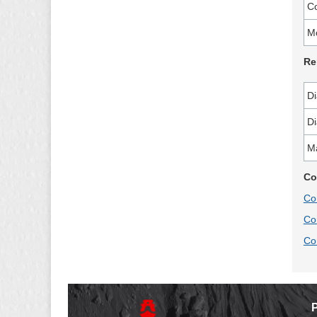
C
Mo
Re
Di
Di
Ma
Co
Co
Co
Co