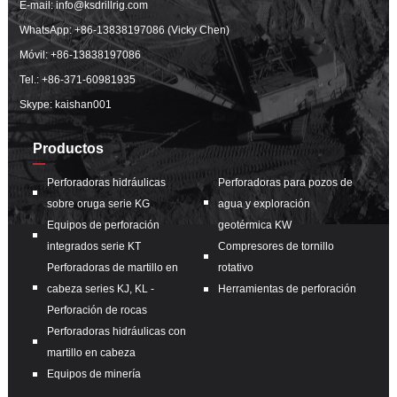
E-mail:
info@ksdrillrig.com
WhatsApp:
+86-13838197086 (Vicky Chen)
Móvil:
+86-13838197086
Tel.:
+86-371-60981935
Skype: kaishan001
Productos
Perforadoras hidráulicas
Perforadoras para pozos de
sobre oruga serie KG
agua y exploración
Equipos de perforación
geotérmica KW
integrados serie KT
Compresores de tornillo
Perforadoras de martillo en
rotativo
cabeza series KJ, KL -
Herramientas de perforación
Perforación de rocas
Perforadoras hidráulicas con
martillo en cabeza
Equipos de minería