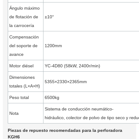
Ángulo máximo
de flotación de
±10°
la carrocería
Compensación
del soporte de
1200mm
avance
Motor diésel
YC-4D80 (58kW, 2400r/min)
Dimensiones
5355×2330×2365mm
totales (L×A×H)
Peso total
6500kg
Sistema de conducción neumático-
Nota
hidráulico, colector de polvo de tipo seco y redu
Piezas de repuesto recomendadas para la perforadora
KGH6